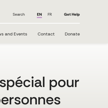
Search
EN
FR
Get Help
s and Events
Contact
Donate
spécial pour
 personnes