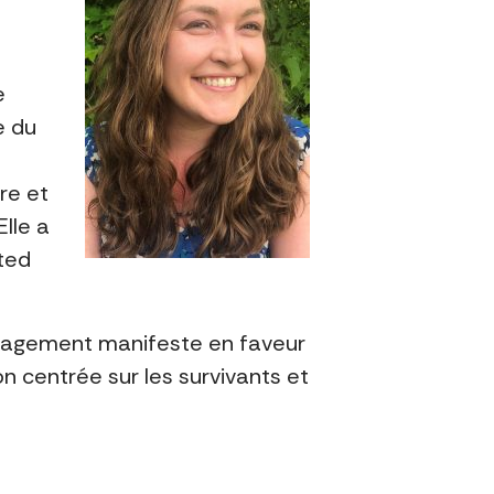
e
e du
re et
lle a
ited
engagement manifeste en faveur
n centrée sur les survivants et