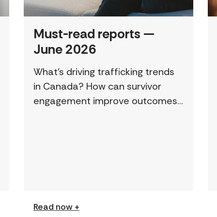
Must-read reports —
June 2026
What’s driving trafficking trends
in Canada? How can survivor
engagement improve outcomes?
This page features a curated
collection of must-read reports
and resources, including the
latest findings from civil society
[…]
Read now +