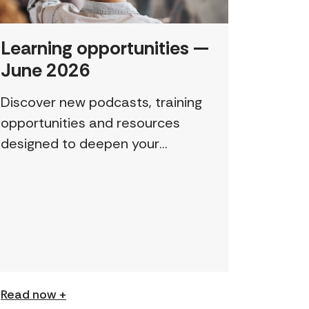
Learning opportunities —
June 2026
Discover new podcasts, training
opportunities and resources
designed to deepen your
understanding and expand your
skills: Permission to Exploit
(Podcast) FCJ Refugee Centre’s
new podcast explores labour
trafficking and labour […]
Read now +