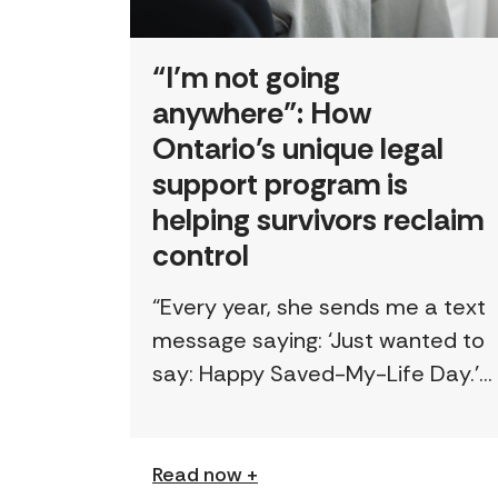
“I’m not going
anywhere”: How
Ontario’s unique legal
support program is
helping survivors reclaim
control
“Every year, she sends me a text
message saying: ‘Just wanted to
say: Happy Saved-My-Life Day.’”
The first time lawyer Kelly Beale
received a text like this from a
survivor, […]
Read now +