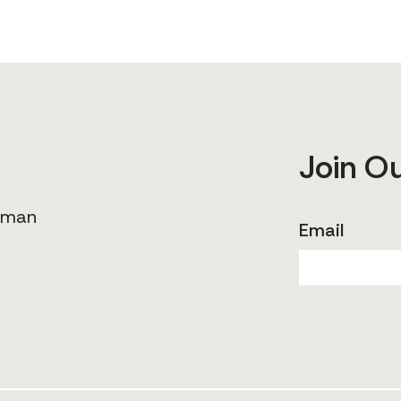
Join O
human
Email