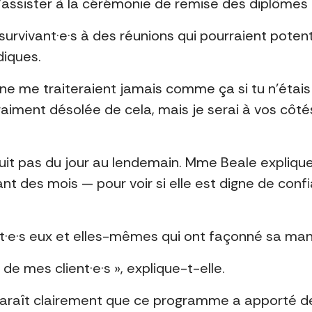
d’assister à la cérémonie de remise des diplômes 
survivant·e·s à des réunions qui pourraient poten
diques.
ls ne me traiteraient jamais comme ça si tu n’étais 
raiment désolée de cela, mais je serai à vos côté
it pas du jour au lendemain. Mme Beale explique 
t des mois — pour voir si elle est digne de confia
nt·e·s eux et elles-mêmes qui ont façonné sa mani
is de mes client·e·s », explique-t-elle.
pparaît clairement que ce programme a apporté 