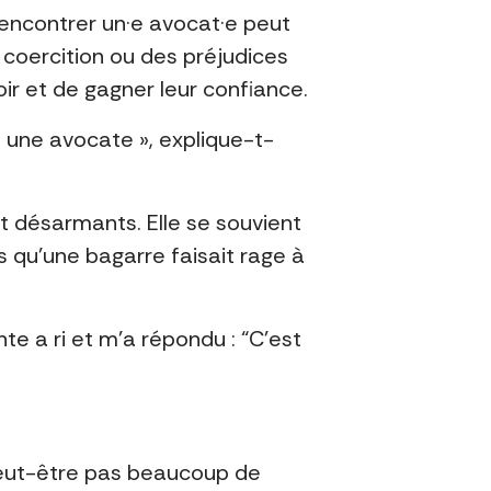
rencontrer un·e avocat·e peut
la coercition ou des préjudices
r et de gagner leur confiance.
une avocate », explique-t-
 désarmants. Elle se souvient
s qu’une bagarre faisait rage à
nte a ri et m’a répondu : “C’est
nt peut-être pas beaucoup de