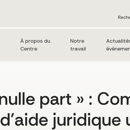
Rech
À propos du
Notre
Actualité
Centre
travail
événemen
 nulle part » : C
’aide juridique 