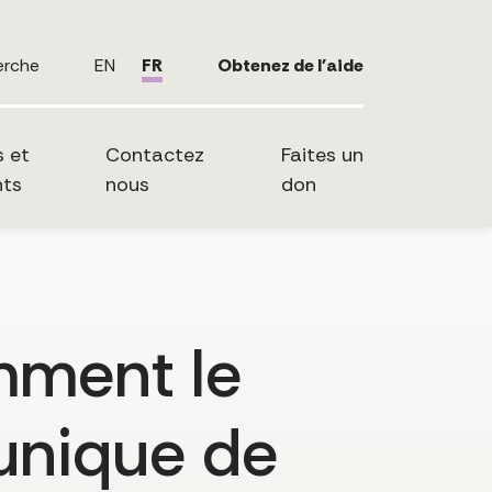
erche
EN
FR
Obtenez de l'aide
s et
Contactez
Faites un
ts
nous
don
omment le
unique de