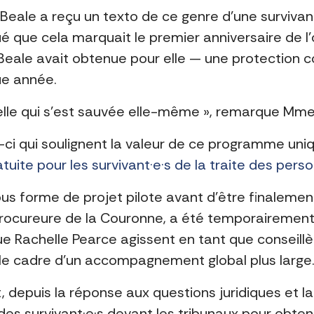
 Beale a reçu un texto de ce genre d’une survivant
qué que cela marquait le premier anniversaire de 
eale avait obtenue pour elle — une protection con
ue année.
st elle qui s’est sauvée elle-même », remarque Mme
 qui soulignent la valeur de ce programme uniqu
atuite pour les survivant·e·s de la traite des pers
 forme de projet pilote avant d’être finalemen
ocureure de la Couronne, a été temporairement r
ue Rachelle Pearce agissent en tant que conseill
s le cadre d’un accompagnement global plus large
 depuis la réponse aux questions juridiques et la
 des survivant·e·s devant les tribunaux pour obt